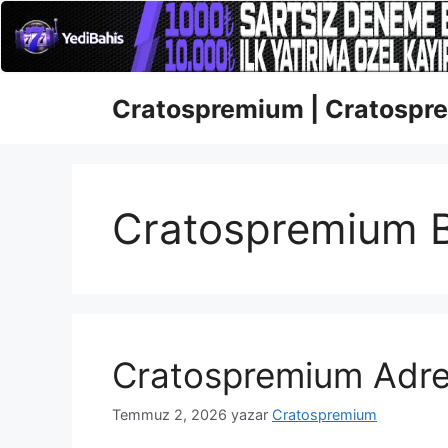
İçeriğe
Cratospremium | Cratospre
atla
Cratospremium B
Cratospremium Adre
Temmuz 2, 2026
yazar
Cratospremium