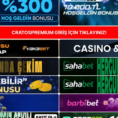
CRATOSPREMIUM GİRİŞ İÇİN TIKLAYINIZ!