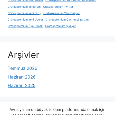
Cratospremium Slot Adresi
Cratospremium Spor Bahis Seçenekleri
Cratospremium Telegram
Cratospremium Twitter
Cratospremium Yeni Giriş
Cratospremium Yeni Girişler
Cratospremium Yeni Üyeler
Cratospremium Çevrimiçi Yardım
Cratospremium Üye Olmak
Cratospremium Şikayet
Arşivler
Temmuz 2026
Haziran 2026
Haziran 2025
Avrasya'nın en büyük reklam platformunda olmak için