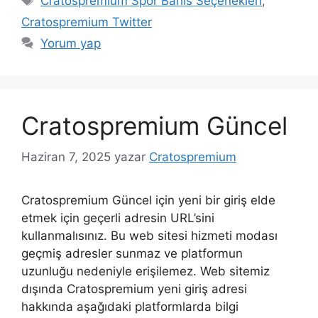
Cratospremium Spor Bahis Seçenekleri
,
Cratospremium Twitter
Yorum yap
Cratospremium Güncel
Haziran 7, 2025
yazar
Cratospremium
Cratospremium Güncel için yeni bir giriş elde
etmek için geçerli adresin URL’sini
kullanmalısınız. Bu web sitesi hizmeti modası
geçmiş adresler sunmaz ve platformun
uzunluğu nedeniyle erişilemez. Web sitemiz
dışında Cratospremium yeni giriş adresi
hakkında aşağıdaki platformlarda bilgi