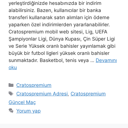
yerleştirdiğinizde hesabınızda bir indirim
alabilirsiniz. Bazen, kullanıcılar bir banka
transferi kullanarak satın alımları için ödeme
yaparken özel indirimlerden yararlanabilirler.
Cratospremium mobil web sitesi, Lig, UEFA
Şampiyonlar Ligi, Dünya Kupası, Çin Süper Ligi
ve Serie Yüksek oranlı bahisler yayınlamak gibi
büyük bir futbol ligleri yüksek oranlı bahisler
sunmaktadır. Basketbol, tenis veya …
Devamını
oku
Kategoriler
Cratospremium
Etiketler
Cratospremium Adresi
,
Cratospremium
Güncel Maç
Yorum yap