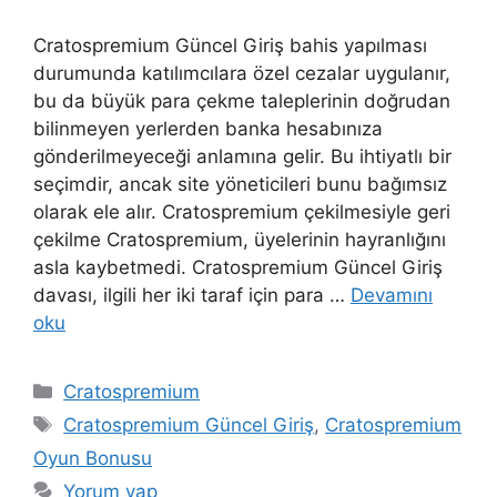
Cratospremium Güncel Giriş bahis yapılması
durumunda katılımcılara özel cezalar uygulanır,
bu da büyük para çekme taleplerinin doğrudan
bilinmeyen yerlerden banka hesabınıza
gönderilmeyeceği anlamına gelir. Bu ihtiyatlı bir
seçimdir, ancak site yöneticileri bunu bağımsız
olarak ele alır. Cratospremium çekilmesiyle geri
çekilme Cratospremium, üyelerinin hayranlığını
asla kaybetmedi. Cratospremium Güncel Giriş
davası, ilgili her iki taraf için para …
Devamını
oku
Kategoriler
Cratospremium
Etiketler
Cratospremium Güncel Giriş
,
Cratospremium
Oyun Bonusu
Yorum yap