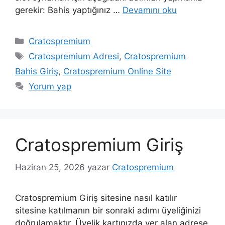
gerekir: Bahis yaptığınız …
Devamını oku
Kategoriler
Cratospremium
Etiketler
Cratospremium Adresi
,
Cratospremium
Bahis Giriş
,
Cratospremium Online Site
Yorum yap
Cratospremium Giriş
Haziran 25, 2026
yazar
Cratospremium
Cratospremium Giriş sitesine nasıl katılır
sitesine katılmanın bir sonraki adımı üyeliğinizi
doğrulamaktır. Üyelik kartınızda yer alan adrese