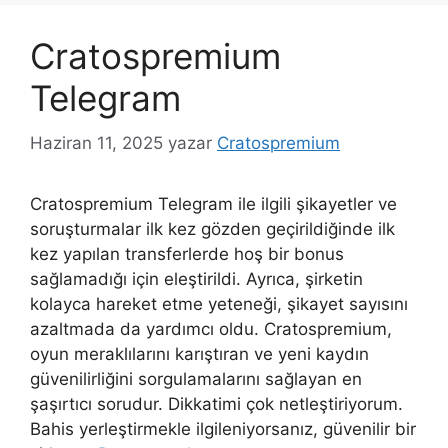
Cratospremium
Telegram
Haziran 11, 2025
yazar
Cratospremium
Cratospremium Telegram ile ilgili şikayetler ve
soruşturmalar ilk kez gözden geçirildiğinde ilk
kez yapılan transferlerde hoş bir bonus
sağlamadığı için eleştirildi. Ayrıca, şirketin
kolayca hareket etme yeteneği, şikayet sayısını
azaltmada da yardımcı oldu. Cratospremium,
oyun meraklılarını karıştıran ve yeni kaydın
güvenilirliğini sorgulamalarını sağlayan en
şaşırtıcı sorudur. Dikkatimi çok netleştiriyorum.
Bahis yerleştirmekle ilgileniyorsanız, güvenilir bir