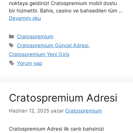
noktaya geldiniz! Cratospremium mobil dostu
bir hizmettir. Bahis, casino ve bahsedilen tüm …
Devamını oku
Kategoriler
Cratospremium
Etiketler
Cratospremium Güncel Adresi
,
Cratospremium Yeni Giriş
Yorum yap
Cratospremium Adresi
Haziran 12, 2025
yazar
Cratospremium
Cratospremium Adresi ilk canlı bahsinizi