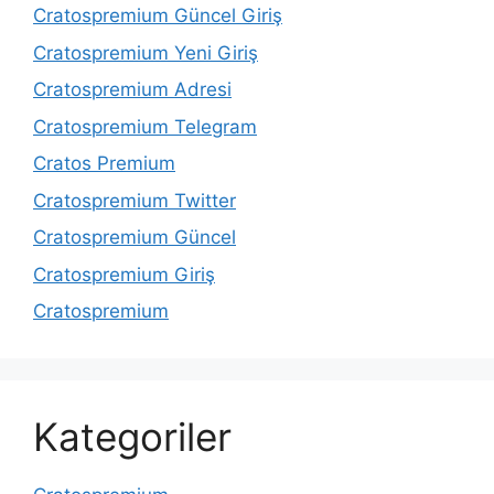
Cratospremium Güncel Giriş
Cratospremium Yeni Giriş
Cratospremium Adresi
Cratospremium Telegram
Cratos Premium
Cratospremium Twitter
Cratospremium Güncel
Cratospremium Giriş
Cratospremium
Kategoriler