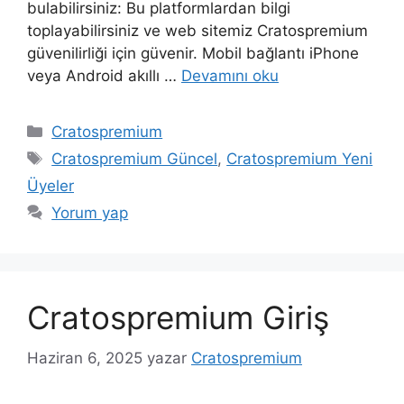
bulabilirsiniz: Bu platformlardan bilgi
toplayabilirsiniz ve web sitemiz Cratospremium
güvenilirliği için güvenir. Mobil bağlantı iPhone
veya Android akıllı …
Devamını oku
Kategoriler
Cratospremium
Etiketler
Cratospremium Güncel
,
Cratospremium Yeni
Üyeler
Yorum yap
Cratospremium Giriş
Haziran 6, 2025
yazar
Cratospremium