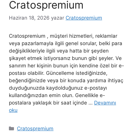
Cratospremium
Haziran 18, 2026
yazar
Cratospremium
Cratospremium , müşteri hizmetleri, reklamlar
veya pazarlamayla ilgili genel sorular, belki para
değişiklikleriyle ilgili veya hatta bir şeyden
şikayet etmek istiyorsanız bunun gibi şeyler. Ve
sanırım her kişinin bunun için kendine özel bir e-
postası olabilir. Güncelleme istediğinizde,
beğendiğinizde veya bir konuda yardıma ihtiyaç
duyduğunuzda kaydolduğunuz e-postayı
kullandığınızdan emin olun. Genellikle e-
postalara yaklaşık bir saat içinde …
Devamını
oku
Kategoriler
Cratospremium